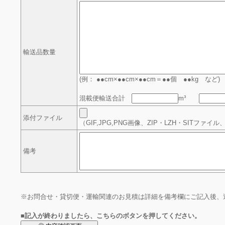
輸送品数量
(例： ●●cm×●●cm×●●cm＝●●個 ●●kg など)
混載便輸送合計
m³
添付ファイル
（GIF,JPG,PNG画像、ZIP・LZH・SITファイ
備考
※お問合せ・貸切便・運輸関連のお見積は詳細を備考欄にご記入後、
■
記入が終わりましたら、こちらのボタンを押してください。