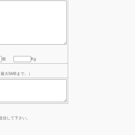
個
Kg
ル、最大5MBまで。）
送信して下さい。