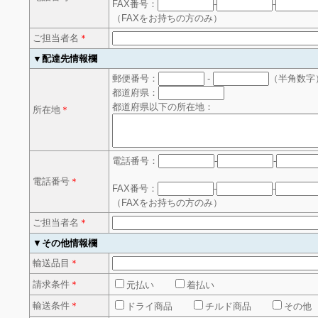
FAX番号：
-
-
（FAXをお持ちの方のみ）
ご担当者名
＊
▼配達先情報欄
郵便番号：
-
（半角数字
都道府県：
都道府県以下の所在地：
所在地
＊
電話番号：
-
-
電話番号
＊
FAX番号：
-
-
（FAXをお持ちの方のみ）
ご担当者名
＊
▼
その他情報欄
輸送品目
＊
請求条件
＊
元払い
着払い
輸送条件
＊
ドライ商品
チルド商品
その他